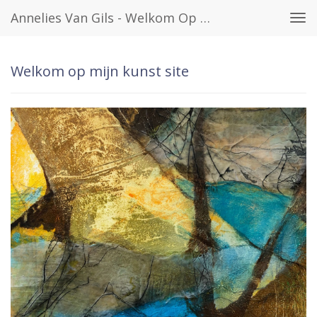
Annelies Van Gils - Welkom Op Mijn Kunst Site
Tog
navi
Welkom op mijn kunst site