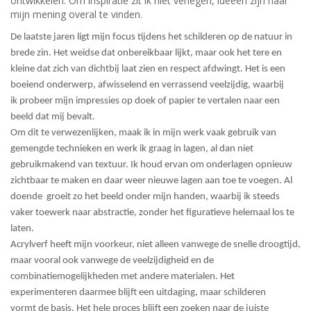
ontwikkelen. Om inspiratie zit ik niet verlegen, ideeën zijn naar
mijn mening overal te vinden.
De laatste jaren ligt mijn focus tijdens het schilderen op de natuur in
brede zin. Het weidse dat onbereikbaar lijkt, maar ook het tere en
kleine dat zich van dichtbij laat zien en respect afdwingt. Het is een
boeiend onderwerp, afwisselend en verrassend veelzijdig, waarbij
ik probeer mijn impressies op doek of papier te vertalen naar een
beeld dat mij bevalt.
Om dit te verwezenlijken, maak ik in mijn werk vaak gebruik van
gemengde technieken en werk ik graag in lagen, al dan niet
gebruikmakend van textuur. Ik houd ervan om onderlagen opnieuw
zichtbaar te maken en daar weer nieuwe lagen aan toe te voegen. Al
doende groeit zo het beeld onder mijn handen, waarbij ik steeds
vaker toewerk naar abstractie, zonder het figuratieve helemaal los te
laten.
Acrylverf heeft mijn voorkeur, niet alleen vanwege de snelle droogtijd,
maar vooral ook vanwege de veelzijdigheid en de
combinatiemogelijkheden met andere materialen. Het
experimenteren daarmee blijft een uitdaging, maar schilderen
vormt de basis. Het hele proces blijft een zoeken naar de juiste