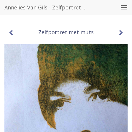
Annelies Van Gils - Zelfportret Met Muts
Tog
navi
Zelfportret met muts