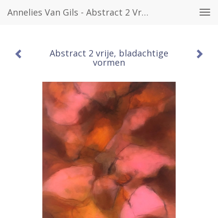
Annelies Van Gils - Abstract 2 Vrije, Bladachtige Vormen
Tog
navi
Abstract 2 vrije, bladachtige
vormen