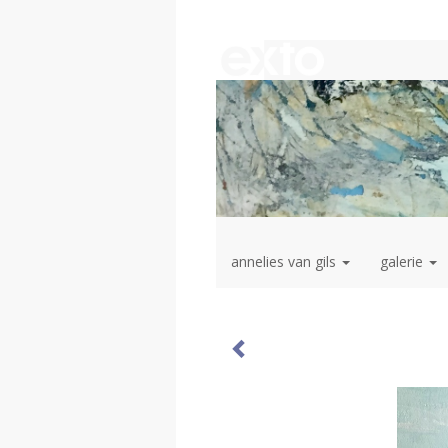
annelies van gils
galerie